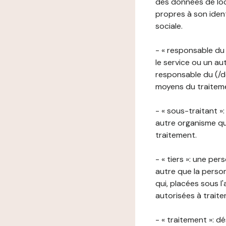
des données de loca
propres à son iden
sociale.
- « responsable du 
le service ou un au
responsable du (/de
moyens du traitemen
- « sous-traitant »
autre organisme qu
traitement.
- « tiers »: une pe
autre que la perso
qui, placées sous l
autorisées à traite
- « traitement »: 