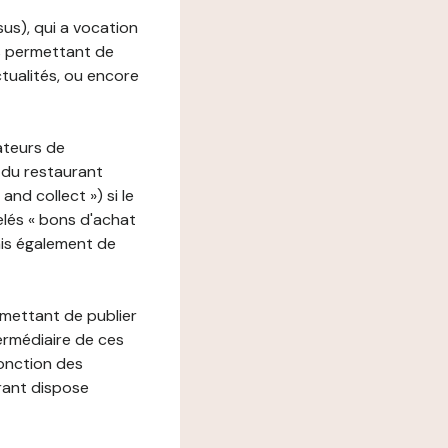
ssus), qui a vocation
ons permettant de
ctualités, ou encore
ateurs de
 du restaurant
nd collect ») si le
lés « bons d'achat
ais également de
rmettant de publier
termédiaire de ces
fonction des
urant dispose