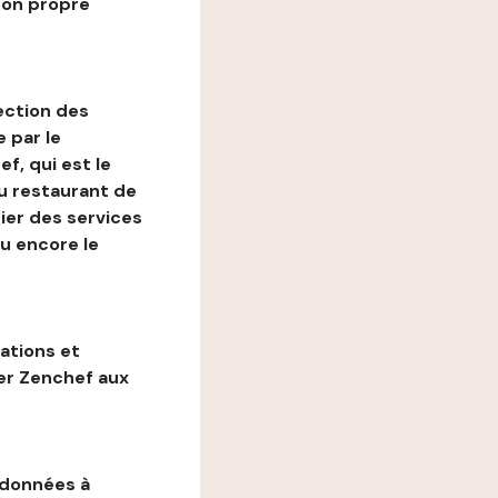
son propre
ection des
 par le
f, qui est le
au restaurant de
ier des services
ou encore le
gations et
ter Zenchef aux
 données à