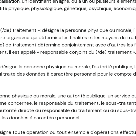
lisation, un identifiant en ligne, ou à un ou plusieurs élément
tité physique, physiologique, génétique, psychique, économiqu
(/de) traitement »: désigne la personne physique ou morale, l'
tre organisme qui détermine les finalités et les moyens du tra
) de traitement détermine conjointement avec d'autres les fin
t, il est appelé « responsable conjoint du (/de) traitement ».
: désigne la personne physique ou morale, l'autorité publique, 
i traite des données à caractère personnel pour le compte 
rsonne physique ou morale, une autorité publique, un service 
nne concernée, le responsable du traitement, le sous-traitan
'autorité directe du responsable du traitement ou du sous-tra
r les données à caractère personnel.
désigne toute opération ou tout ensemble d'opérations effectu