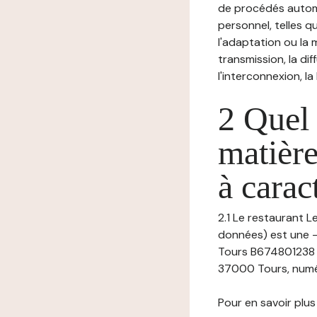
de procédés autom
personnel, telles qu
l'adaptation ou la m
transmission, la di
l'interconnexion, la
2 Quel 
matière
à carac
2.1 Le restaurant L
données) est une -,
Tours B674801238 (
37000 Tours, numér
Pour en savoir plus