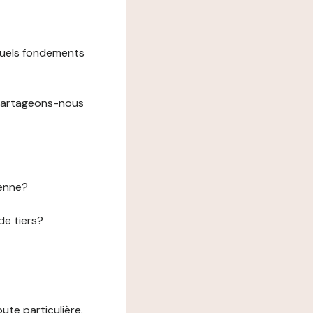
 quels fondements
 partageons-nous
éenne?
de tiers?
te particulière.