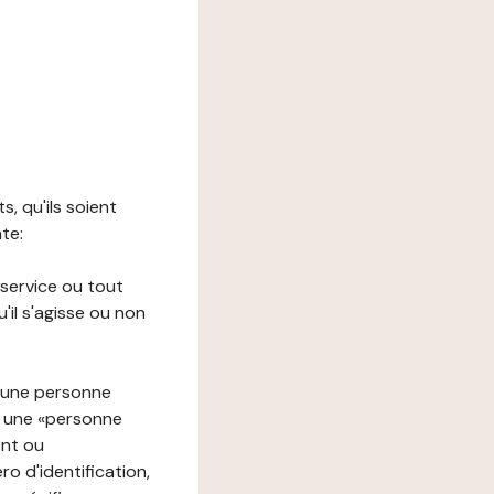
s, qu'ils soient
nte:
 service ou tout
il s'agisse ou non
à une personne
re une «personne
ent ou
o d'identification,