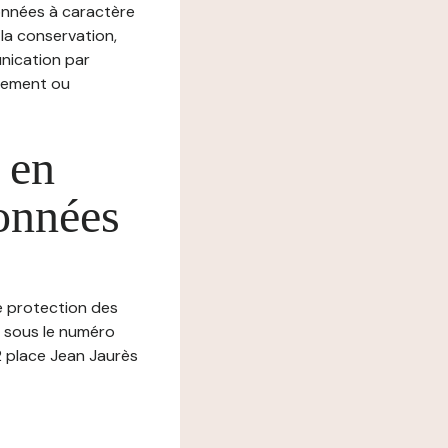
nnées à caractère
, la conservation,
munication par
chement ou
 en
données
de protection des
- sous le numéro
 place Jean Jaurès