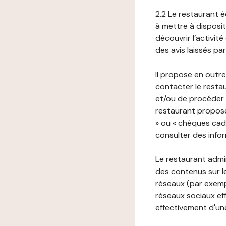
2.2 Le restaurant éd
à mettre à disposit
découvrir l’activit
des avis laissés pa
Il propose en outre
contacter le resta
et/ou de procéder 
restaurant propose
» ou « chèques cade
consulter des infor
Le restaurant admi
des contenus sur le
réseaux (par exemp
réseaux sociaux eff
effectivement d'une