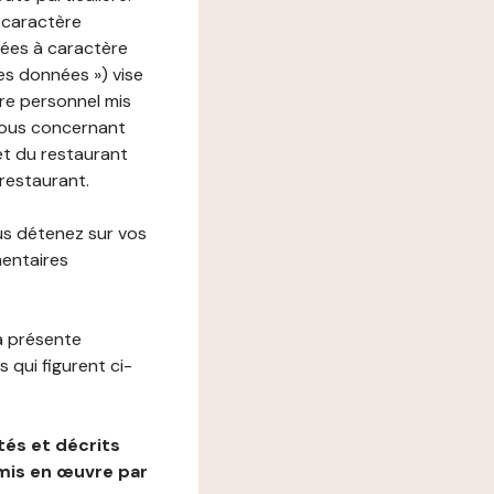
 caractère
nées à caractère
des données ») vise
re personnel mis
vous concernant
net du restaurant
 restaurant.
us détenez sur vos
mentaires
a présente
 qui figurent ci-
és et décrits
mis en œuvre par