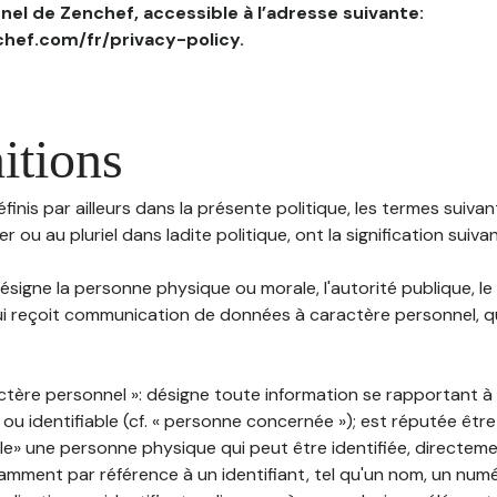
el de Zenchef, accessible à l’adresse suivante:
hef.com/fr/privacy-policy.
itions
inis par ailleurs dans la présente politique, les termes suivant
r ou au pluriel dans ladite politique, ont la signification suiva
 désigne la personne physique ou morale, l'autorité publique, le
i reçoit communication de données à caractère personnel, qu'
ctère personnel »: désigne toute information se rapportant 
 ou identifiable (cf. « personne concernée »); est réputée êt
ble» une personne physique qui peut être identifiée, directem
mment par référence à un identifiant, tel qu'un nom, un numér