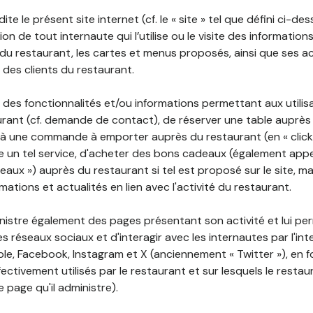
ite le présent site internet (cf. le « site » tel que défini ci-de
ion de tout internaute qui l’utilise ou le visite des informati
é du restaurant, les cartes et menus proposés, ainsi que ses a
r des clients du restaurant.
 des fonctionnalités et/ou informations permettant aux utilis
urant (cf. demande de contact), de réserver une table auprès
à une commande à emporter auprès du restaurant (en « click a
 un tel service, d'acheter des bons cadeaux (également appe
aux ») auprès du restaurant si tel est proposé sur le site, m
mations et actualités en lien avec l'activité du restaurant.
nistre également des pages présentant son activité et lui pe
s réseaux sociaux et d'interagir avec les internautes par l'in
le, Facebook, Instagram et X (anciennement « Twitter »), en 
ectivement utilisés par le restaurant et sur lesquels le resta
 page qu'il administre).