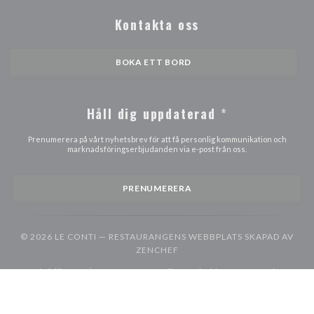
Kontakta oss
BOKA ETT BORD
Håll dig uppdaterad
*
Prenumerera på vårt nyhetsbrev för att få personlig kommunikation och
marknadsföringserbjudanden via e-post från oss.
PRENUMERERA
© 2026 LE CONTI — RESTAURANGENS WEBBPLATS SKAPAD AV
((ÖPPNAS I ETT NYTT FÖNSTER
ZENCHEF
((öppnas i ett nytt fönster))
((öppnas i ett nytt fönster))
((öppna
Förbehåll
ANVÄNDARVILLKOR
Policy för skydd av personuppgifter
((öppnas i ett nytt fönster))
((öppnas i ett nytt fönster))
Cookiespolicy
Tillgänglighet