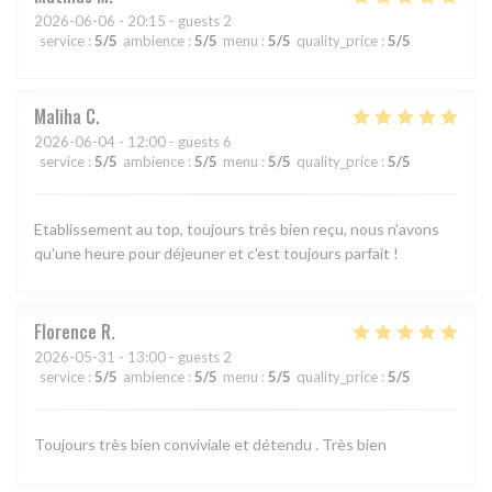
2026-06-06
- 20:15 - guests 2
service
:
5
/5
ambience
:
5
/5
menu
:
5
/5
quality_price
:
5
/5
Maliha
C
2026-06-04
- 12:00 - guests 6
service
:
5
/5
ambience
:
5
/5
menu
:
5
/5
quality_price
:
5
/5
Etablissement au top, toujours trés bien reçu, nous n'avons
qu'une heure pour déjeuner et c'est toujours parfait !
Florence
R
2026-05-31
- 13:00 - guests 2
service
:
5
/5
ambience
:
5
/5
menu
:
5
/5
quality_price
:
5
/5
Toujours très bien conviviale et détendu . Très bien