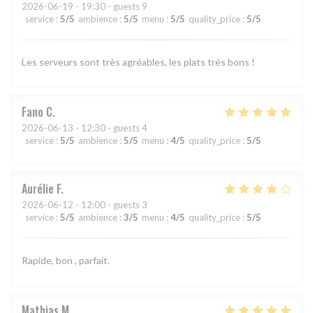
2026-06-19
- 19:30 - guests 9
service
:
5
/5
ambience
:
5
/5
menu
:
5
/5
quality_price
:
5
/5
Les serveurs sont très agréables, les plats très bons !
Fano
C
2026-06-13
- 12:30 - guests 4
service
:
5
/5
ambience
:
5
/5
menu
:
4
/5
quality_price
:
5
/5
Aurélie
F
2026-06-12
- 12:00 - guests 3
service
:
5
/5
ambience
:
3
/5
menu
:
4
/5
quality_price
:
5
/5
Rapide, bon , parfait.
Mathias
M