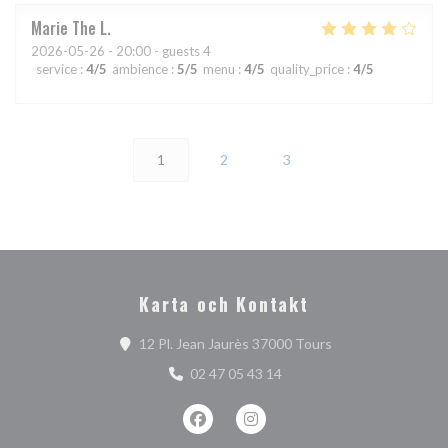
Marie The
L
2026-05-26
- 20:00 - guests 4
service
:
4
/5
ambience
:
5
/5
menu
:
4
/5
quality_price
:
4
/5
1
2
3
Karta och Kontakt
((öppnas i ett nytt
12 Pl. Jean Jaurès 37000 Tours
02 47 05 43 14
Facebook ((öppnas i ett nytt fönster)
Instagram ((öppnas i ett nytt 