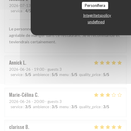
Personifiera
2026-07-13
- 21:30 - guests 2
service
:
4
/5
ambience
:
4
/5
menu
:
5
/5
quality_price
:
5
/5
Integritetspolicy
undefined
Le personnel est agréable,on mange bien et c'est très
agréable de manger dans ce restaurant. Je le recommande et
teviendrais certainement.
Annick
L
2026-06-26
- 19:00 - guests 3
service
:
5
/5
ambience
:
5
/5
menu
:
5
/5
quality_price
:
5
/5
Marie-Célina
C
2026-06-26
- 20:00 - guests 3
service
:
3
/5
ambience
:
3
/5
menu
:
3
/5
quality_price
:
3
/5
clarisse
B