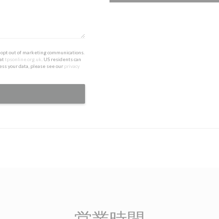
to opt out of marketing communications.
 at
tpsonline.org.uk
. US residents can
ess your data, please see our
privacy
営業時間