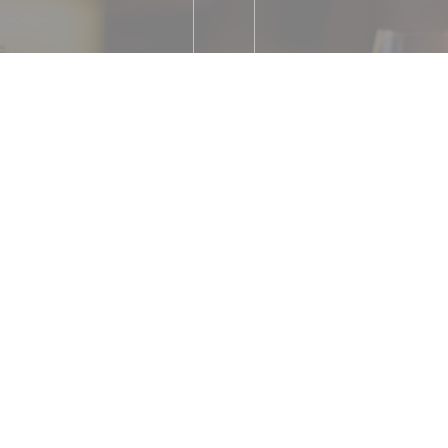
バーガー, パスタ, サラダ
セリー
Parking Palais 