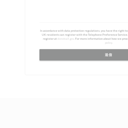
In accordance with data protection regulations, you have the right 
UK residents can register with the Telephone Preference Service
register at
donotcall.gov
. For more information about how we proc
policy
.