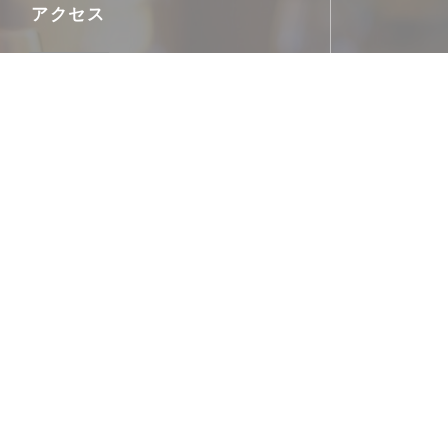
アクセス
バス
devant l'établissement
駐車場
Jaurès 10 rue Victor Hugo 37000 Tours