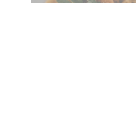
Карта и контакты
((открывается в нов
12 Pl. Jean Jaurès 37000 Tours
02 47 05 43 14
Facebook ((открывается в новом окне))
Instagram ((открывается в новом окне)