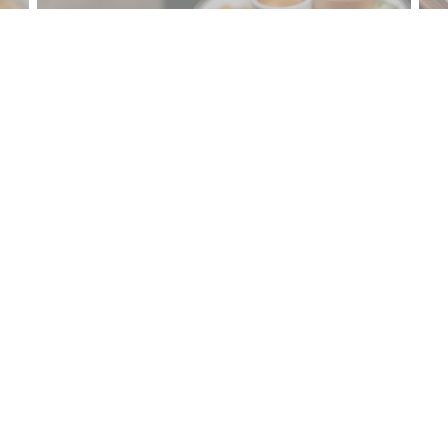
Связь с нами
Б
ом окне))
По
эл
ЗАБРОНИРОВАТЬ СТОЛИК
пр
)