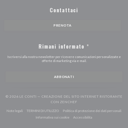
Contattaci
PRENOTA
Rimani informato
*
Iscriversi alla nostra newsletter per ricevere comunicazioni personalizzate e
offerte di marketing via e-mail.
ABBONATI
© 2026 LE CONTI — CREAZIONE DEL SITO INTERNET RISTORANTE
((APRE UNA NUOVA FINEST
CON
ZENCHEF
((apre una nuova finestra))
((apre una nuova finestra))
((ap
Note legali
TERMINI DI UTILIZZO
Politica di protezione dei dati personali
((apre una nuova finestra))
((apre una nuova finestr
Informativa sui cookie
Accessibilita