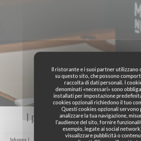
Il ristorante e i suoi partner utilizzano
su questo sito, che possono comport
raccolta di dati personali. I cooki
denominati «necessari» sono obbliga
installati per impostazione predefinita
cookies opzionali richiedono il tuo co
Questi cookies opzionali servono 
I pareri dei nostri clienti
analizzare la tua navigazione, misu
l'audience del sito, fornire funzionali
esempio, legate ai social network
visualizzare pubblicità o contenu
Johanna
J