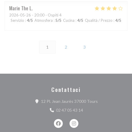
Marie The
L
2026-05-26
- 20:00 - Ospiti 4
Servizio
:
4
/5
Atmosfera
:
5
/5
Cucina
:
4
/5
Qualità / Prezzo
:
4
/5
1
2
3
Contattaci
((apre una nuova fi
12 Pl. Jean Jaurès 37000 Tours
02 47 05 43 14
Facebook ((apre una nuova finestra))
Instagram ((apre una nuova fi