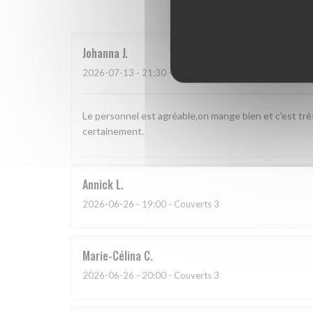
Johanna
J
2026-07-13
- 21:30 - Couverts 2
Le personnel est agréable,on mange bien et c'est tr
certainement.
Annick
L
2026-06-26
- 19:00 - Couverts 3
Marie-Célina
C
2026-06-26
- 20:00 - Couverts 3