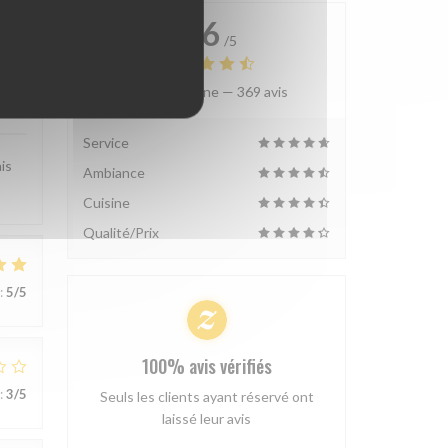
4.6
/5
Note moyenne —
369 avis
:
5
/5
Service
is
Ambiance
Cuisine
Qualité/Prix
:
5
/5
100% avis vérifiés
:
3
/5
Seuls les clients ayant réservé ont
laissé leur avis