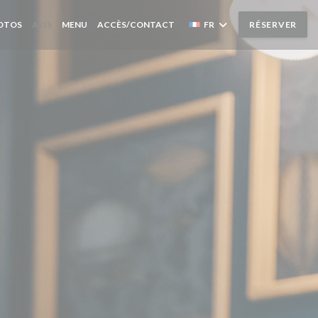
((OUVRE UNE NOUVELLE FENÊTRE))
OTOS
AVIS
MENU
ACCÈS/CONTACT
FR
RÉSERVER