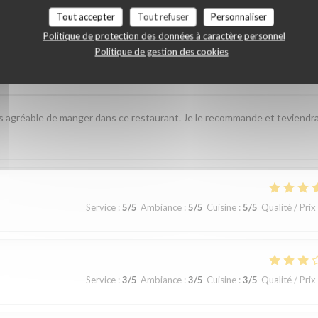
Tout accepter
Tout refuser
Personnaliser
Politique de protection des données à caractère personnel
Politique de gestion des cookies
Service
:
4
/5
Ambiance
:
4
/5
Cuisine
:
5
/5
Qualité / Prix
ès agréable de manger dans ce restaurant. Je le recommande et teviendra
Service
:
5
/5
Ambiance
:
5
/5
Cuisine
:
5
/5
Qualité / Prix
Service
:
3
/5
Ambiance
:
3
/5
Cuisine
:
3
/5
Qualité / Prix