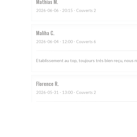
Mathias
M
2026-06-06
- 20:15 - Couverts 2
Maliha
C
2026-06-04
- 12:00 - Couverts 6
Etablissement au top, toujours trés bien reçu, nous n
Florence
R
2026-05-31
- 13:00 - Couverts 2
Toujours très bien conviviale et détendu . Très bien
Marie The
L