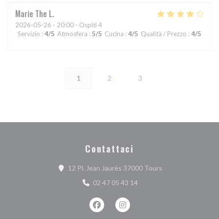
Marie The
L
2026-05-26
- 20:00 - Ospiti 4
Servizio
:
4
/5
Atmosfera
:
5
/5
Cucina
:
4
/5
Qualità / Prezzo
:
4
/5
1
2
3
Contattaci
((apre una nuova fi
12 Pl. Jean Jaurès 37000 Tours
02 47 05 43 14
Facebook ((apre una nuova finestra))
Instagram ((apre una nuova fi