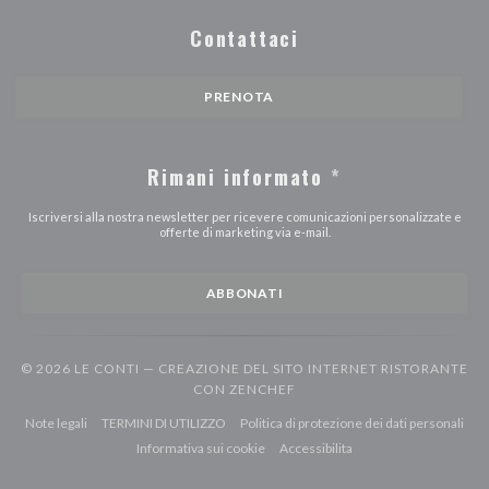
Contattaci
PRENOTA
Rimani informato
*
Iscriversi alla nostra newsletter per ricevere comunicazioni personalizzate e
offerte di marketing via e-mail.
ABBONATI
© 2026 LE CONTI — CREAZIONE DEL SITO INTERNET RISTORANTE
((APRE UNA NUOVA FINEST
CON
ZENCHEF
((apre una nuova finestra))
((apre una nuova finestra))
((ap
Note legali
TERMINI DI UTILIZZO
Politica di protezione dei dati personali
((apre una nuova finestra))
((apre una nuova finestr
Informativa sui cookie
Accessibilita