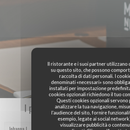
Il ristorante e i suoi partner utilizzano
su questo sito, che possono comport
raccolta di dati personali. I cooki
denominati «necessari» sono obbliga
installati per impostazione predefinita
cookies opzionali richiedono il tuo co
Questi cookies opzionali servono 
I pareri dei nostri clienti
analizzare la tua navigazione, misu
l'audience del sito, fornire funzionali
esempio, legate ai social network
visualizzare pubblicità o contenu
Johanna
J