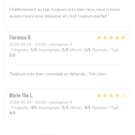
Etablissement au top, toujours trés bien reçu, nous n'avons
qu'une heure pour déjeuner et c'est toujours parfait !
Florence
R
2026-05-31
- 13:00 - καλεσμένοι 2
Υπηρεσία
:
5
/5
Ατμόσφαιρα
:
5
/5
Μενού
:
5
/5
Ποιότητα / Τιμή
:
5
/5
Toujours très bien conviviale et détendu . Très bien
Marie The
L
2026-05-26
- 20:00 - καλεσμένοι 4
Υπηρεσία
:
4
/5
Ατμόσφαιρα
:
5
/5
Μενού
:
4
/5
Ποιότητα / Τιμή
:
4
/5