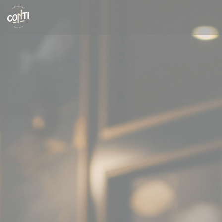
Πίνακας διαχείρισης "Μπισκότων" (Cookies)