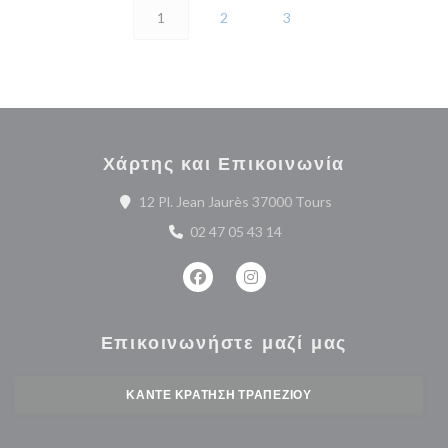
1
2
3
Χάρτης και Επικοινωνία
((ανοίγει σε νέο π
12 Pl. Jean Jaurès 37000 Tours
02 47 05 43 14
Facebook ((ανοίγει σε νέο παράθυρο
Instagram ((ανοίγει σε νέο 
Επικοινωνήστε μαζί μας
ΚΆΝΤΕ ΚΡΆΤΗΣΗ ΤΡΑΠΕΖΙΟΎ