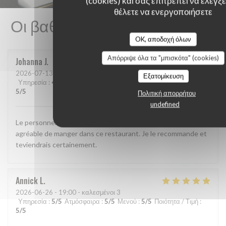
(cookies) και σας επιτρέπει να ελέγξετ
θέλετε να ενεργοποιήσετε
Οι βαθμολογίες πελατών μας
OK, αποδοχή όλων
Απόρριψε όλα τα "μπισκότα" (cookies)
Johanna
J
2026-07-13
- 21:30 - καλεσμένοι 2
Εξατομίκευση
Υπηρεσία
:
4
/5
Ατμόσφαιρα
:
4
/5
Μενού
:
5
/5
Ποιότητα / Τιμή
:
5
/5
Πολιτική απορρήτου
undefined
Le personnel est agréable,on mange bien et c'est très
agréable de manger dans ce restaurant. Je le recommande et
teviendrais certainement.
Annick
L
2026-06-26
- 19:00 - καλεσμένοι 3
Υπηρεσία
:
5
/5
Ατμόσφαιρα
:
5
/5
Μενού
:
5
/5
Ποιότητα / Τιμή
:
5
/5