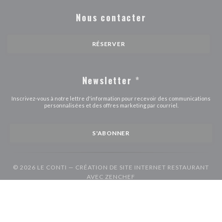
Nous contacter
RÉSERVER
Newsletter
*
Inscrivez-vous à notre lettre d'information pour recevoir des communications
personnalisées et des offres marketing par courriel.
S'ABONNER
© 2026 LE CONTI — CRÉATION DE SITE INTERNET RESTAURANT
((OUVRE UNE NOUVELLE F
AVEC
ZENCHEF
((ouvre une nouvelle fenêtre))
((ouvre une nouvelle fenêtre))
Mentions légales
CGU
Politique de protection des données à caractère
((ouvre une nouvelle fenêtre))
((ouvre une nouvelle fenêtre))
((ouvre une nouvel
personnel
Politique de cookies
Accessibilite