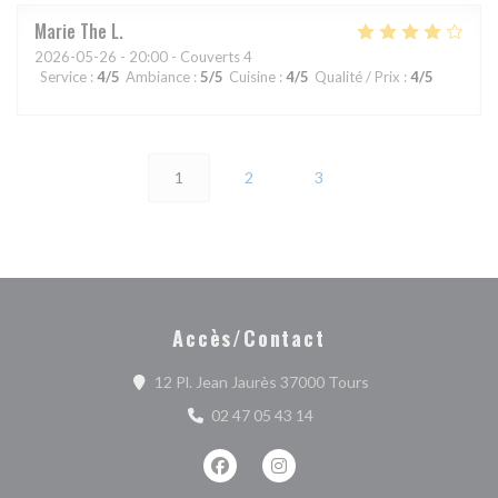
Marie The
L
2026-05-26
- 20:00 - Couverts 4
Service
:
4
/5
Ambiance
:
5
/5
Cuisine
:
4
/5
Qualité / Prix
:
4
/5
1
2
3
Accès/Contact
((ouvre une nouvel
12 Pl. Jean Jaurès 37000 Tours
02 47 05 43 14
Facebook ((ouvre une nouvelle fenêtr
Instagram ((ouvre une nouvell