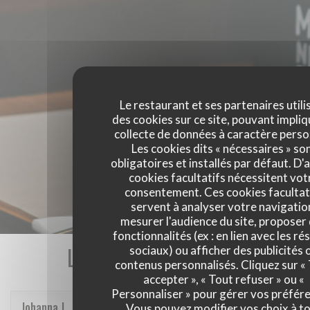
Le restaurant et ses partenaires utili
des cookies sur ce site, pouvant impliq
collecte de données à caractère perso
Les cookies dits « nécessaires » so
obligatoires et installés par défaut. D'
cookies facultatifs nécessitent vot
consentement. Ces cookies facultat
servent à analyser votre navigatio
mesurer l'audience du site, proposer
fonctionnalités (ex : en lien avec les r
Les avis de nos clients
sociaux) ou afficher des publicités 
contenus personnalisés. Cliquez sur «
accepter », « Tout refuser » ou «
Personnaliser » pour gérer vos préfér
Johanna
J
Vous pouvez modifier vos choix à t